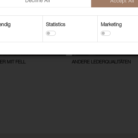
Decline All
Accept All
endig
Statistics
Marketing
R MIT FELL
ANDERE LEDERQUALITÄTEN