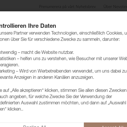
Prenumerera på vårt Nyhetsbrev
Über Nevote
Pflegetipps
Nachhaltigkeit
Referenzen
Au
ntrollieren Ihre Daten
unsere Partner verwenden Technologien, einschließlich Cookies, 
ionen über Sie für verschiedene Zwecke zu sammeln, darunter:
twendig – macht die Website nutzbar.
atistiken – helfen uns zu verstehen, wie Besucher mit unserer We
teragieren.
rketing – Wird von Werbetreibenden verwendet, um uns dabei zu 
levante Anzeigen in anderen Kanälen anzuzeigen.
e auf „Alle akzeptieren“ klicken, stimmen Sie allen diesen Zwecken
uch angeben, für welche Zwecke Sie der Verwendung der
definierten Auswahl zustimmen möchten, und dann auf „Auswahl
en“ klicken..