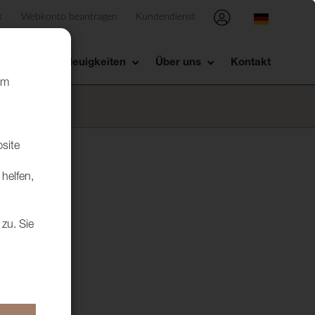
x
Webkonto beantragen
Kundendienst
sstellung
Neuigkeiten
Über uns
Kontakt
um
bsite
helfen,
 zu. Sie