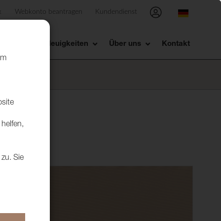
x
Webkonto beantragen
Kundendienst
sstellung
Neuigkeiten
Über uns
Kontakt
um
bsite
helfen,
 zu. Sie