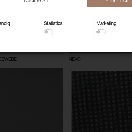
Decline All
Accept All
endig
Statistics
Marketing
GEWEBE
NEVO