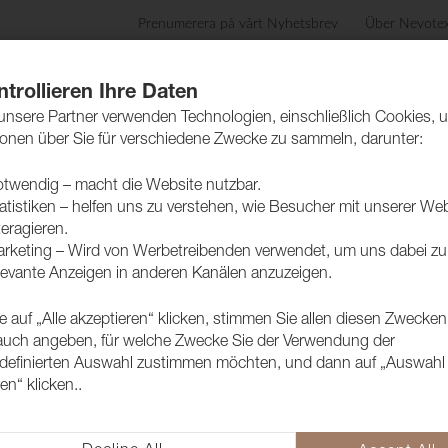
Prenumerera på vårt Nyhetsbrev
Über Nevote
Pflegetipps
Nachhaltigkeit
Referenzen
Au
ntrollieren Ihre Daten
unsere Partner verwenden Technologien, einschließlich Cookies, 
ionen über Sie für verschiedene Zwecke zu sammeln, darunter:
twendig – macht die Website nutzbar.
atistiken – helfen uns zu verstehen, wie Besucher mit unserer We
teragieren.
rketing – Wird von Werbetreibenden verwendet, um uns dabei zu 
levante Anzeigen in anderen Kanälen anzuzeigen.
e auf „Alle akzeptieren“ klicken, stimmen Sie allen diesen Zwecken
uch angeben, für welche Zwecke Sie der Verwendung der
definierten Auswahl zustimmen möchten, und dann auf „Auswahl
en“ klicken..